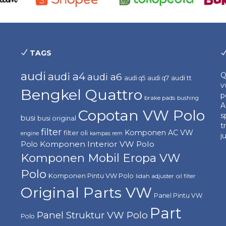
TAGS
audi
audi a4
Q
audi a6
audi tt
audi q5
audi q7
v
Bengkel Quattro
p
brake pads
bushing
A
Copotan VW Polo
s
busi
busi original
t
filter
Komponen AC VW
filter oli
engine
kampas rem
j
Komponen Interior VW Polo
Polo
Komponen Mobil Eropa VW
Polo
Komponen Pintu VW Polo
lidah adjuster
oil filter
Original Parts VW
Panel Pintu VW
Part
Panel Struktur VW Polo
Polo