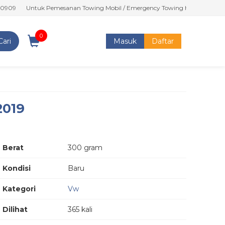
Untuk Pemesanan Towing Mobil / Emergency Towing Harap Hubungi : 
0
Cari
Masuk
Daftar
2019
Berat
300 gram
Kondisi
Baru
Kategori
Vw
Dilihat
365 kali