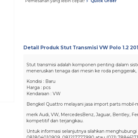
Pemesanan yang lebih cepat!
Quick Order
Detail Produk
Stut Transmisi VW Polo 1.2 20
Stut transmisi adalah komponen penting dalam sist
meneruskan tenaga dari mesin ke roda penggerak, 
Kondisi : Baru
Harga : pcs
Kendaraan : VW
Bengkel Quattro melayani jasa import parts mobil-m
merk Audi, VW, MercedesBenz, Jaguar, Bentley, Fer
kompetitif dan terjangkau.
Untuk informasi selanjutnya silahkan menghubungi 
081804010909, 081217777990 atau (021) 7884617