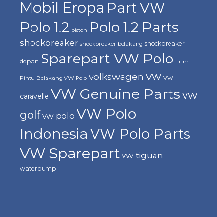
Mobil Eropa
Part VW
Polo 1.2
Polo 1.2 Parts
piston
shockbreaker
shockbreaker
shockbreaker belakang
Sparepart VW Polo
depan
Trim
vw
volkswagen
vw
Pintu Belakang VW Polo
VW Genuine Parts
vw
caravelle
VW Polo
golf
vw polo
Indonesia
VW Polo Parts
VW Sparepart
vw tiguan
waterpump