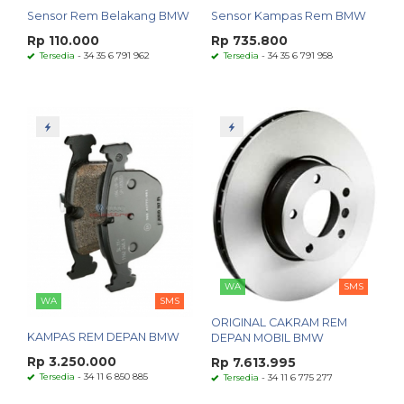
Sensor Rem Belakang BMW
Sensor Kampas Rem BMW
Rp 110.000
Rp 735.800
Tersedia
- 34 35 6 791 962
Tersedia
- 34 35 6 791 958
WA
SMS
WA
SMS
ORIGINAL CAKRAM REM
KAMPAS REM DEPAN BMW
DEPAN MOBIL BMW
Rp 3.250.000
Rp 7.613.995
Tersedia
- 34 11 6 850 885
Tersedia
- 34 11 6 775 277