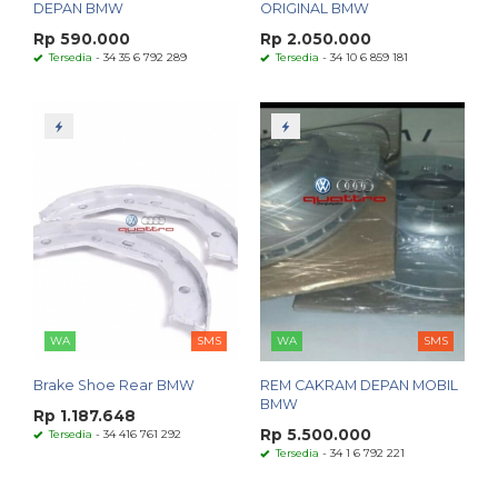
DEPAN BMW
ORIGINAL BMW
Rp 590.000
Rp 2.050.000
Tersedia
- 34 35 6 792 289
Tersedia
- 34 10 6 859 181
WA
SMS
WA
SMS
Brake Shoe Rear BMW
REM CAKRAM DEPAN MOBIL
BMW
Rp 1.187.648
Rp 5.500.000
Tersedia
- 34 416 761 292
Tersedia
- 34 1 6 792 221