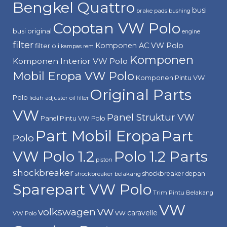
Bengkel Quattro
busi
brake pads
bushing
Copotan VW Polo
busi original
engine
filter
Komponen AC VW Polo
filter oli
kampas rem
Komponen
Komponen Interior VW Polo
Mobil Eropa VW Polo
Komponen Pintu VW
Original Parts
Polo
lidah adjuster
oil filter
VW
Panel Struktur VW
Panel Pintu VW Polo
Part Mobil Eropa
Part
Polo
VW Polo 1.2
Polo 1.2 Parts
piston
shockbreaker
shockbreaker depan
shockbreaker belakang
Sparepart VW Polo
Trim Pintu Belakang
VW
vw
volkswagen
vw caravelle
VW Polo