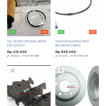
WA
SMS
WA
SMS
OIL FILTER ORIGINAL BMW
SENSOR KAMPAS REM
F30 320d F1....
BELAKANG BMW
Rp 415.000
Rp 659.000
Tersedia
- 11 42 8 507 683
Tersedia
- 34 35 6 792 292