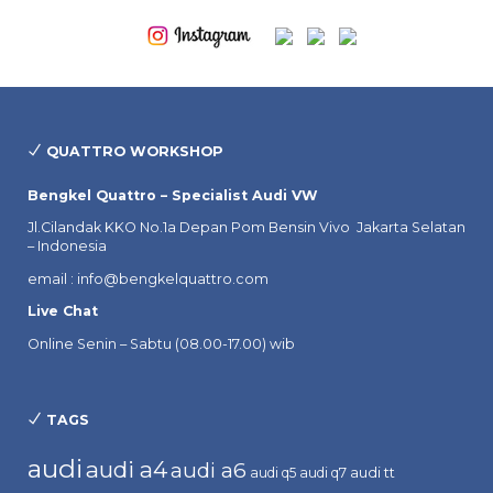
QUATTRO WORKSHOP
Bengkel Quattro – Specialist Audi VW
Jl.Cilandak KKO No.1a Depan Pom Bensin Vivo Jakarta Selatan
– Indonesia
email : info@bengkelquattro.com
Live Chat
Online Senin – Sabtu (08.00-17.00) wib
TAGS
audi
audi a4
audi a6
audi tt
audi q5
audi q7