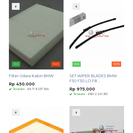
WA
SMS
WA
SMS
Filter Udara Kabin BMW
SET WIPER BLADES BMW
F30 F30 LCI F8....
Rp 450.000
Rp 975.000
Tersedia
- 64 11 9 237 554
Tersedia
- 6161 2 241 357