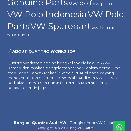
Genuine Parts
vw golf
vw polo
VW Polo Indonesia
VW Polo
Parts
VW Sparepart
vw tiguan
waterpump
ABOUT QUATTRO WORKSHOP
Quattro Workshop adalah bengkel specialist audi & vw.
Datang dan rasakan pengalaman terbaru dalam perbaikkan
mobil anda.Banyak Mekanik Specialist Audi dan VW yang
mengkhususkan diri menjadi spesialis Audi dan VW. khusus
perbaikan mesin dan transmisi, termasuk semua jenis
perawatan rutin juga.
Bengkel Quattro Audi VW
- Bengkel Audi VW Jakarta
Copyright 2014-2023 Bengkel Quattro