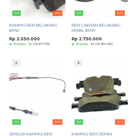
WA
SMS
WA
SMS
KAMPAS REM BELAKANG
REM CAKRAM BELAKANG
BMW
MOBIL BMW
Rp 2.050.000
Rp 2.750.000
Tersedia
- 34 216 873 093
Tersedia
- 34 216 864 900
WA
SMS
WA
SMS
SENSOR KAMPAS REM
KAMPAS REM DEPAN