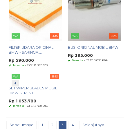
WA
SMS
WA
SMS
FILTER UDARA ORIGINAL
BUSI ORIGINAL MOBIL BMW
BMW - SARINGA....
Rp 395.000
Rp 590.000
Tersedia
- 12 12 0 039 664
Tersedia
- 13 71 8 507 320
WA
SMS
SET WIPER BLADES MOBIL
BMW SERI 5 T....
Rp 1.053.780
Tersedia
- 61 61 2 458 016
Sebelumnya
1
2
3
4
Selanjutnya