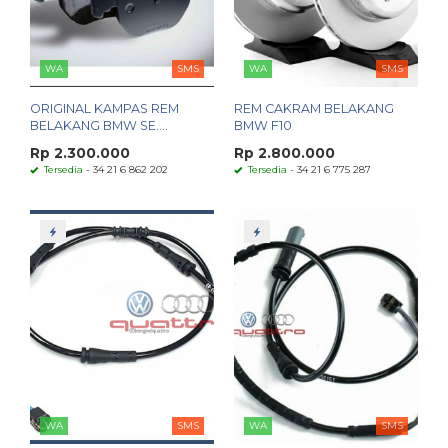
WA
SMS
WA
SMS
ORIGINAL KAMPAS REM
REM CAKRAM BELAKANG
BELAKANG BMW SE....
BMW F10
Rp 2.300.000
Rp 2.800.000
Tersedia
- 34 21 6 862 202
Tersedia
- 34 21 6 775 287
WA
SMS
WA
SMS