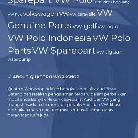
Trim Pintu Belakang
VW
vw
volkswagen
vw caravelle
VW Polo
Genuine Parts
vw golf
vw polo
VW Polo Indonesia
VW Polo
Parts
VW Sparepart
vw tiguan
waterpump
ABOUT QUATTRO WORKSHOP
Quattro Workshop adalah bengkel specialist audi & vw.
Datang dan rasakan pengalaman terbaru dalam perbaikkan
mobil anda.Banyak Mekanik Specialist Audi dan VW yang
mengkhususkan diri menjadi spesialis Audi dan VW. khusus
perbaikan mesin dan transmisi, termasuk semua jenis
perawatan rutin juga.