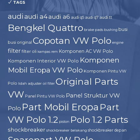
TAGS
audi
audi a4
audi a6
audi tt
audi q5
audi q7
Bengkel Quattro
busi
brake pads
bushing
Copotan VW Polo
busi original
engine
filter
Komponen AC VW Polo
filter oli
kampas rem
Komponen
Komponen Interior VW Polo
Mobil Eropa VW Polo
Komponen Pintu VW
Original Parts
Polo
lidah adjuster
oil filter
VW
Panel Struktur VW
Panel Pintu VW Polo
Part Mobil Eropa
Part
Polo
VW Polo 1.2
Polo 1.2 Parts
piston
shockbreaker
shockbreaker depan
shockbreaker belakang
Sparepart VW Polo