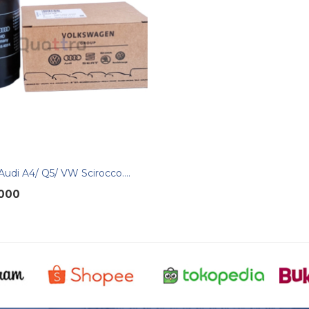
r Audi A4/ Q5/ VW Scirocco....
.000