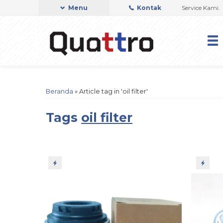
adwalan Mobil Anda Harap Segara Hubungi Customer Service Kami.
Menu
Kontak
Hub
Beranda
»
Article tag in 'oil filter'
Tags
oil filter