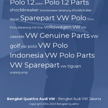
Polo 1.2
Polo 1.2 Parts
piston
shockbreaker
shockbreaker
shockbreaker belakang
Sparepart VW Polo
depan
Trim
vw
volkswagen
vw
Pintu Belakang VW Polo
VW Genuine Parts
vw
caravelle
VW Polo
golf
vw polo
Indonesia
VW Polo Parts
VW Sparepart
vw tiguan
waterpump
Bengkel Quattro Audi VW
- Bengkel Audi VW Jakarta
Copyright 2014-2023 Bengkel Quattro