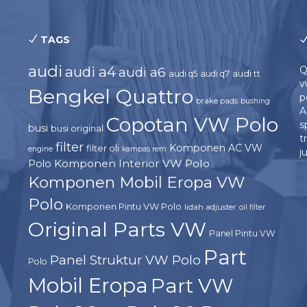
TAGS
audi
audi a4
Q
audi a6
audi tt
audi q5
audi q7
v
Bengkel Quattro
p
brake pads
bushing
A
Copotan VW Polo
s
busi
busi original
t
filter
Komponen AC VW
filter oli
engine
kampas rem
j
Komponen Interior VW Polo
Polo
Komponen Mobil Eropa VW
Polo
Komponen Pintu VW Polo
lidah adjuster
oil filter
Original Parts VW
Panel Pintu VW
Part
Panel Struktur VW Polo
Polo
Mobil Eropa
Part VW